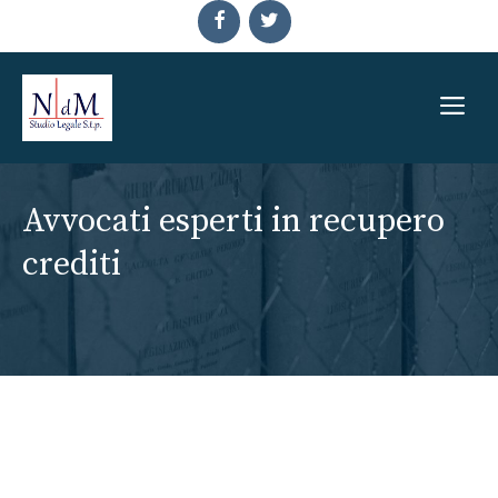
Vai
al
contenuto
Me
Avvocati esperti in recupero
crediti